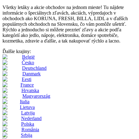
Všetky letáky a akcie obchodov na jednom mieste! Tu nájdete
informácie o špeciálnych zľavách, akciách, výpredajoch v
obchodoch ako KORUNA, FRESH, BILLA, LIDL a v ďalších
populárnych obchodoch na Slovensku, čo vám pomôže ušetriť.
Rýchlo a jednoducho si môžete prezrieť zľavy a akcie podľa
kategórií ako jedlo, nápoje, elektronika, domáce spotrebiče,
kozmetika, zdravie a ďalšie, a tak nakupovať rýchlo a lacno.
Ďalšie krajiny:
België
Česko
Deutschland
Danmark
Eesti
France
Hrvatska
Magyarország
Italia
Lietuva
Latvija
Nederland
Polska
România
Srbija