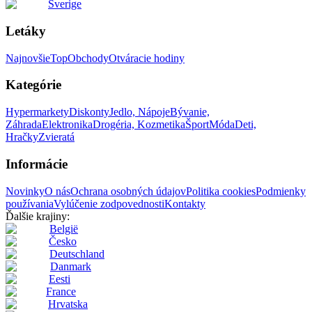
Sverige
Letáky
Najnovšie
Top
Obchody
Otváracie hodiny
Kategórie
Hypermarkety
Diskonty
Jedlo, Nápoje
Bývanie,
Záhrada
Elektronika
Drogéria, Kozmetika
Šport
Móda
Deti,
Hračky
Zvieratá
Informácie
Novinky
O nás
Ochrana osobných údajov
Politika cookies
Podmienky
používania
Vylúčenie zodpovednosti
Kontakty
Ďalšie krajiny:
België
Česko
Deutschland
Danmark
Eesti
France
Hrvatska