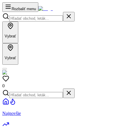
Rozbaliť menu
Vybrať
Vybrať
0
Najnovšie