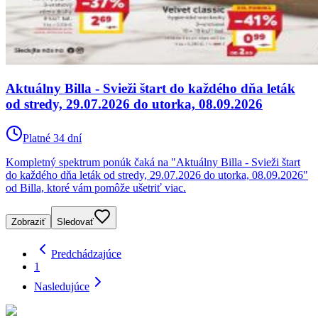
Aktuálny Billa - Svieži štart do každého dňa leták
od stredy, 29.07.2026 do utorka, 08.09.2026
Platné 34 dní
Kompletný spektrum ponúk čaká na "Aktuálny Billa - Svieži štart
do každého dňa leták od stredy, 29.07.2026 do utorka, 08.09.2026"
od Billa, ktoré vám pomôže ušetriť viac.
Zobraziť
Sledovať
Predchádzajúce
1
Nasledujúce