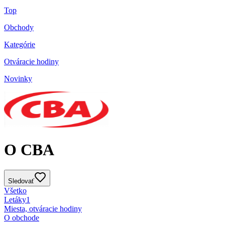
Top
Obchody
Kategórie
Otváracie hodiny
Novinky
O CBA
Sledovať
Všetko
Letáky
1
Miesta, otváracie hodiny
O obchode