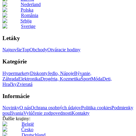
Nederland
Polska
România
Srbija
Sverige
Letáky
Najnovšie
Top
Obchody
Otváracie hodiny
Kategórie
Hypermarkety
Diskonty
Jedlo, Nápoje
Bývanie,
Záhrada
Elektronika
Drogéria, Kozmetika
Šport
Móda
Deti,
Hračky
Zvieratá
Informácie
Novinky
O nás
Ochrana osobných údajov
Politika cookies
Podmienky
používania
Vylúčenie zodpovednosti
Kontakty
Ďalšie krajiny:
België
Česko
Deutschland