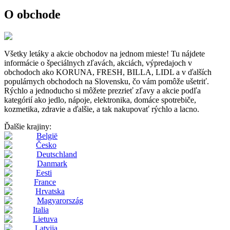
O obchode
Všetky letáky a akcie obchodov na jednom mieste! Tu nájdete
informácie o špeciálnych zľavách, akciách, výpredajoch v
obchodoch ako KORUNA, FRESH, BILLA, LIDL a v ďalších
populárnych obchodoch na Slovensku, čo vám pomôže ušetriť.
Rýchlo a jednoducho si môžete prezrieť zľavy a akcie podľa
kategórií ako jedlo, nápoje, elektronika, domáce spotrebiče,
kozmetika, zdravie a ďalšie, a tak nakupovať rýchlo a lacno.
Ďalšie krajiny:
België
Česko
Deutschland
Danmark
Eesti
France
Hrvatska
Magyarország
Italia
Lietuva
Latvija