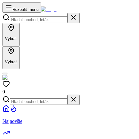
Rozbaliť menu
Vybrať
Vybrať
0
Najnovšie