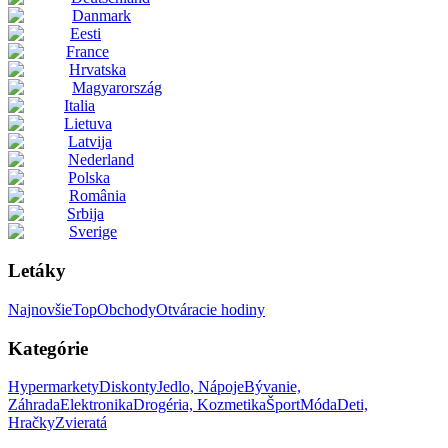
Danmark
Eesti
France
Hrvatska
Magyarország
Italia
Lietuva
Latvija
Nederland
Polska
România
Srbija
Sverige
Letáky
Najnovšie
Top
Obchody
Otváracie hodiny
Kategórie
Hypermarkety
Diskonty
Jedlo, Nápoje
Bývanie,
Záhrada
Elektronika
Drogéria, Kozmetika
Šport
Móda
Deti,
Hračky
Zvieratá