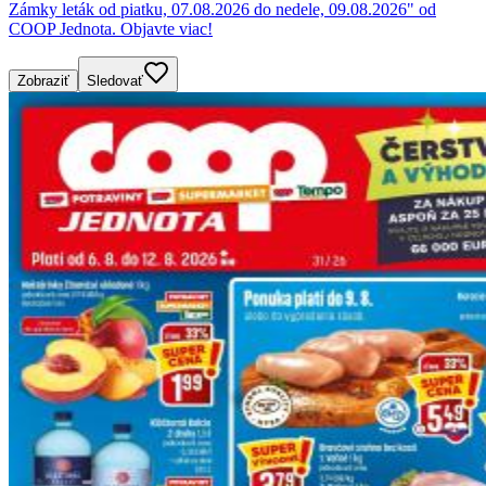
Zámky leták od piatku, 07.08.2026 do nedele, 09.08.2026" od
COOP Jednota. Objavte viac!
Zobraziť
Sledovať