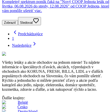
Kompletný spektrum ponúk čaká na "Nový COOP Jednota leták od
štvrtka, 06.08.2026 do stredy, 12.08.2026" od COOP Jednota, ktoré
vám pomôže ušetriť viac.
Zobraziť
Sledovať
Predchádzajúce
1
Nasledujúce
Všetky letáky a akcie obchodov na jednom mieste! Tu nájdete
informácie o špeciálnych zľavách, akciách, výpredajoch v
obchodoch ako KORUNA, FRESH, BILLA, LIDL a v ďalších
populárnych obchodoch na Slovensku, čo vám pomôže ušetriť.
Rýchlo a jednoducho si môžete prezrieť zľavy a akcie podľa
kategórií ako jedlo, nápoje, elektronika, domáce spotrebiče,
kozmetika, zdravie a ďalšie, a tak nakupovať rýchlo a lacno.
Ďalšie krajiny:
België
Česko
Deutschland