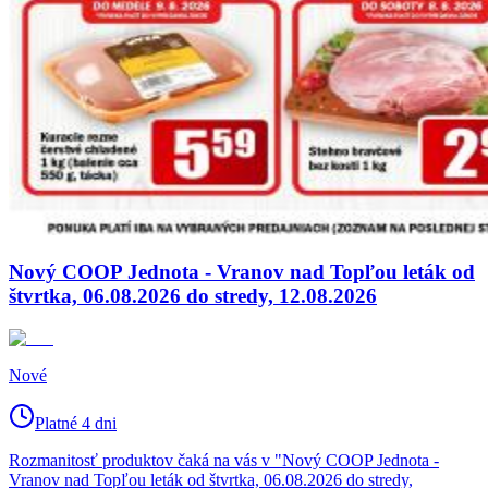
Nový COOP Jednota - Vranov nad Topľou leták od
štvrtka, 06.08.2026 do stredy, 12.08.2026
Nové
Platné 4 dni
Rozmanitosť produktov čaká na vás v "Nový COOP Jednota -
Vranov nad Topľou leták od štvrtka, 06.08.2026 do stredy,