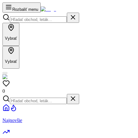
Rozbaliť menu
Vybrať
Vybrať
0
Najnovšie