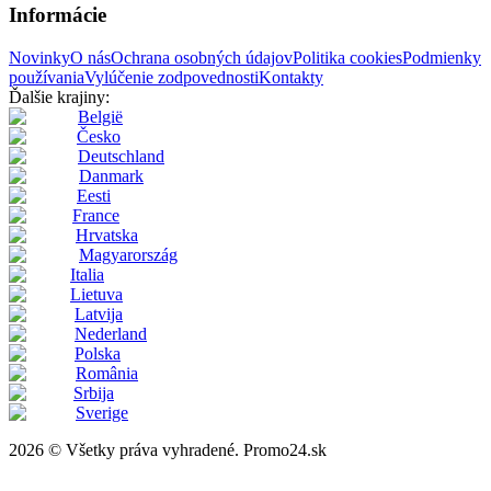
Informácie
Novinky
O nás
Ochrana osobných údajov
Politika cookies
Podmienky
používania
Vylúčenie zodpovednosti
Kontakty
Ďalšie krajiny:
België
Česko
Deutschland
Danmark
Eesti
France
Hrvatska
Magyarország
Italia
Lietuva
Latvija
Nederland
Polska
România
Srbija
Sverige
2026 © Všetky práva vyhradené. Promo24.sk