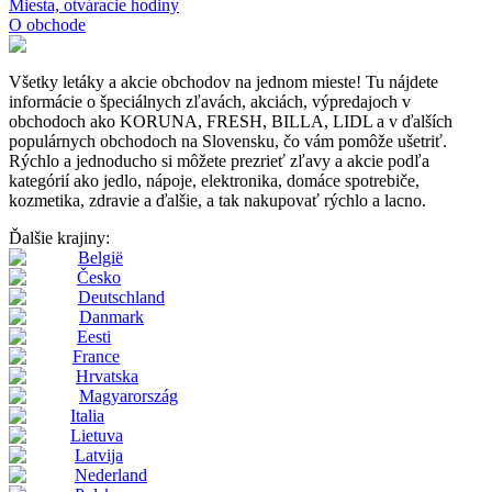
Miesta, otváracie hodiny
O obchode
Všetky letáky a akcie obchodov na jednom mieste! Tu nájdete
informácie o špeciálnych zľavách, akciách, výpredajoch v
obchodoch ako KORUNA, FRESH, BILLA, LIDL a v ďalších
populárnych obchodoch na Slovensku, čo vám pomôže ušetriť.
Rýchlo a jednoducho si môžete prezrieť zľavy a akcie podľa
kategórií ako jedlo, nápoje, elektronika, domáce spotrebiče,
kozmetika, zdravie a ďalšie, a tak nakupovať rýchlo a lacno.
Ďalšie krajiny:
België
Česko
Deutschland
Danmark
Eesti
France
Hrvatska
Magyarország
Italia
Lietuva
Latvija
Nederland