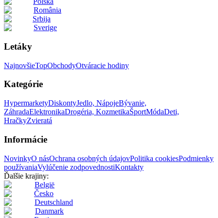
Polska
România
Srbija
Sverige
Letáky
Najnovšie
Top
Obchody
Otváracie hodiny
Kategórie
Hypermarkety
Diskonty
Jedlo, Nápoje
Bývanie,
Záhrada
Elektronika
Drogéria, Kozmetika
Šport
Móda
Deti,
Hračky
Zvieratá
Informácie
Novinky
O nás
Ochrana osobných údajov
Politika cookies
Podmienky
používania
Vylúčenie zodpovednosti
Kontakty
Ďalšie krajiny:
België
Česko
Deutschland
Danmark