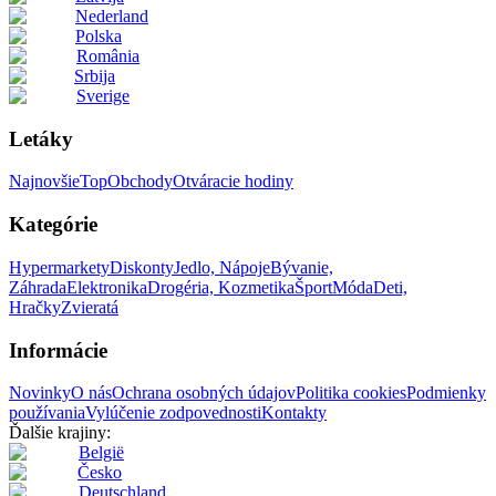
Nederland
Polska
România
Srbija
Sverige
Letáky
Najnovšie
Top
Obchody
Otváracie hodiny
Kategórie
Hypermarkety
Diskonty
Jedlo, Nápoje
Bývanie,
Záhrada
Elektronika
Drogéria, Kozmetika
Šport
Móda
Deti,
Hračky
Zvieratá
Informácie
Novinky
O nás
Ochrana osobných údajov
Politika cookies
Podmienky
používania
Vylúčenie zodpovednosti
Kontakty
Ďalšie krajiny:
België
Česko
Deutschland