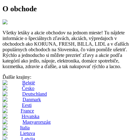
O obchode
Všetky letáky a akcie obchodov na jednom mieste! Tu nájdete
informácie o špeciálnych zľavách, akciách, výpredajoch v
obchodoch ako KORUNA, FRESH, BILLA, LIDL a v ďalších
populárnych obchodoch na Slovensku, čo vám pomôže ušetriť.
Rýchlo a jednoducho si môžete prezrieť zľavy a akcie podľa
kategórií ako jedlo, nápoje, elektronika, domáce spotrebiče,
kozmetika, zdravie a ďalšie, a tak nakupovať rýchlo a lacno.
Ďalšie krajiny:
België
Česko
Deutschland
Danmark
Eesti
France
Hrvatska
Magyarország
Italia
Lietuva
Latvija