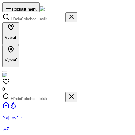
Rozbaliť menu
Vybrať
Vybrať
0
Najnovšie