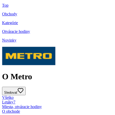
Top
Obchody
Kategórie
Otváracie hodiny
Novinky
O Metro
Sledovať
Všetko
Letáky
7
Miesta, otváracie hodiny
O obchode