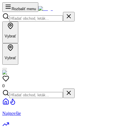
Rozbaliť menu
Vybrať
Vybrať
0
Najnovšie