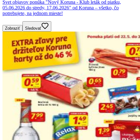
Svet objavov ponúka "Nový Koruna - Klub leták od piatku,
05.06.2026 do stredy, 17.06.2026" od Koruna – všetko, čo
potrebujete, na jednom mieste!
Zobraziť
Sledovať