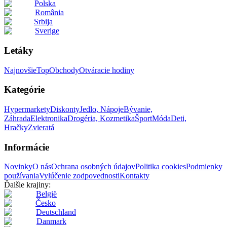
Polska
România
Srbija
Sverige
Letáky
Najnovšie
Top
Obchody
Otváracie hodiny
Kategórie
Hypermarkety
Diskonty
Jedlo, Nápoje
Bývanie,
Záhrada
Elektronika
Drogéria, Kozmetika
Šport
Móda
Deti,
Hračky
Zvieratá
Informácie
Novinky
O nás
Ochrana osobných údajov
Politika cookies
Podmienky
používania
Vylúčenie zodpovednosti
Kontakty
Ďalšie krajiny:
België
Česko
Deutschland
Danmark