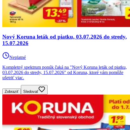
Nový Koruna leták od piatku, 03.07.2026 do stredy,
15.07.2026
Neplatné
Kompletný spektrum ponúk čaká na "Nový Koruna leták od piatku,
03.07.2026 do stredy, 15.07.2026" od Koruna, ktoré vám pomôže
ušetriť viac.
Zobraziť
Sledovať