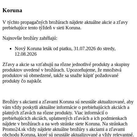
Koruna
V týchto propagačných brožúrach nájdete aktuálne akcie a zľavy
prebiehajúce tento týždeň v sieti Koruna.
Najnovšie brožúry zahŕňajú:
Nový Koruna leták od piatku, 31.07.2026 do stredy,
12.08.2026
Zľavy a akcie sa vzťahujú na rôzne jednotlivé produkty a skupiny
produktov uvedené v brožúrach. Upozorňujeme, že množstvá
produktov sú obmedzené, takže sa snažte kúpiť požadované
produkty čo najskôr.
Brožúry s akciami a zľavami Koruna sú neustále aktualizované, aby
vám vždy poskytli aktuálne informácie o prebiehajúcich akciách a
platných zľavách na rôzne produkty. Viac informácií o
prebiehajúcich akciách, uplatnených zľavách a ich podmienkach
nájdete v brožúrach a na web stránke siete Koruna. Na stránkach
Promo24.sk vždy nájdete aktuálne brožúry s akciami a zľavami
obchodu Koruna, ktoré sú neustále aktualizované a vždy relevantné.