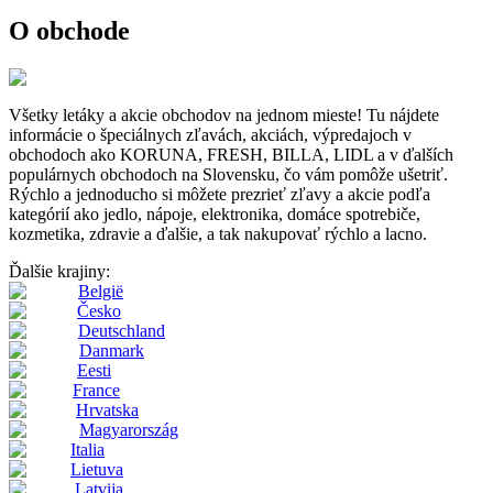
O obchode
Všetky letáky a akcie obchodov na jednom mieste! Tu nájdete
informácie o špeciálnych zľavách, akciách, výpredajoch v
obchodoch ako KORUNA, FRESH, BILLA, LIDL a v ďalších
populárnych obchodoch na Slovensku, čo vám pomôže ušetriť.
Rýchlo a jednoducho si môžete prezrieť zľavy a akcie podľa
kategórií ako jedlo, nápoje, elektronika, domáce spotrebiče,
kozmetika, zdravie a ďalšie, a tak nakupovať rýchlo a lacno.
Ďalšie krajiny:
België
Česko
Deutschland
Danmark
Eesti
France
Hrvatska
Magyarország
Italia
Lietuva
Latvija