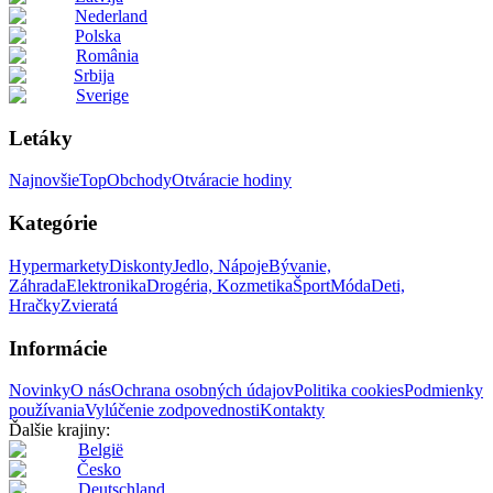
Nederland
Polska
România
Srbija
Sverige
Letáky
Najnovšie
Top
Obchody
Otváracie hodiny
Kategórie
Hypermarkety
Diskonty
Jedlo, Nápoje
Bývanie,
Záhrada
Elektronika
Drogéria, Kozmetika
Šport
Móda
Deti,
Hračky
Zvieratá
Informácie
Novinky
O nás
Ochrana osobných údajov
Politika cookies
Podmienky
používania
Vylúčenie zodpovednosti
Kontakty
Ďalšie krajiny:
België
Česko
Deutschland