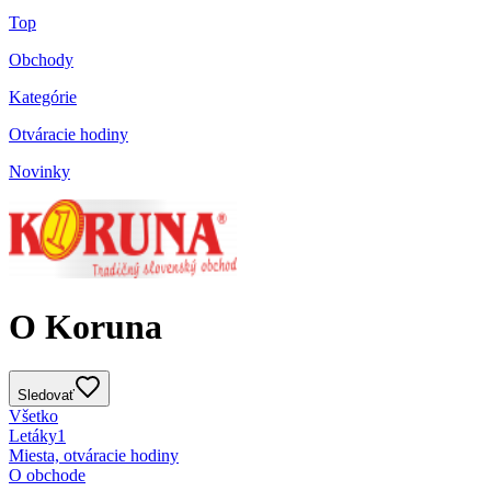
Top
Obchody
Kategórie
Otváracie hodiny
Novinky
O Koruna
Sledovať
Všetko
Letáky
1
Miesta, otváracie hodiny
O obchode